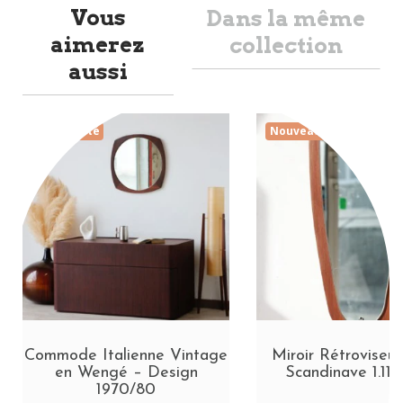
Vous
Dans la même
aimerez
collection
aussi
Nouveauté
Nouveauté
Commode Italienne Vintage
Miroir Rétroviseur
en Wengé – Design
Scandinave 1.11.
1970/80