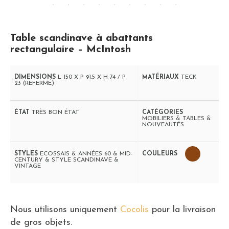
Table scandinave à abattants
rectangulaire – McIntosh
DIMENSIONS
L 150 X P 91,5 X H 74 / P
MATÉRIAUX
TECK
23 (REFERMÉ)
ÉTAT
TRÈS BON ÉTAT
CATÉGORIES
MOBILIERS & TABLES &
NOUVEAUTÉS
STYLES
ECOSSAIS & ANNÉES 60 & MID-
COULEURS
CENTURY & STYLE SCANDINAVE &
VINTAGE
Nous utilisons uniquement
Cocolis
pour la livraison
de gros objets.