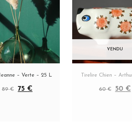
eanne – Verte – 25 L
Tirelire Chien – Arth
75
€
50
€
89
€
60
€