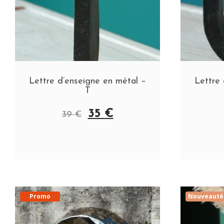
Lettre d’enseigne en métal –
Lettre 
T
35
€
39
€
Promo
Nouveauté