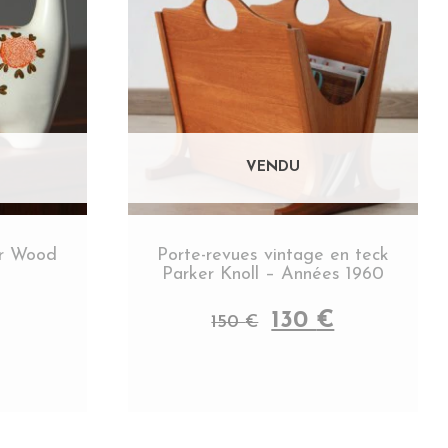
ur Wood
Porte-revues vintage en teck
Parker Knoll – Années 1960
130
€
150
€