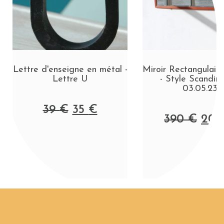
Lettre d'enseigne en métal -
Miroir Rectangulair
Lettre U
- Style Scandina
03.05.23
39
€
35
€
390
€
20