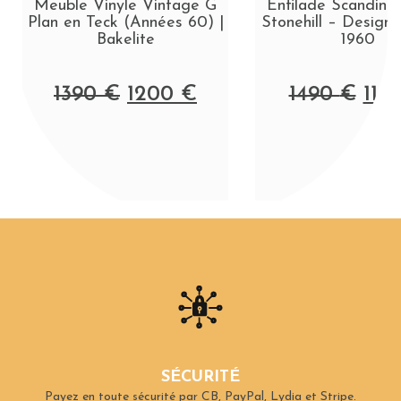
Meuble Vinyle Vintage G
Enfilade Scandina
Plan en Teck (Années 60) |
Stonehill – Design
Bakelite
1960
1390
€
1200
€
1490
€
110
SÉCURITÉ
Payez en toute sécurité par CB, PayPal, Lydia et Stripe.