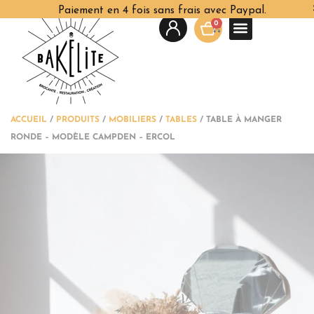
Paiement en 4 fois sans frais avec Paypal.
0
ACCUEIL
/
PRODUITS
/
MOBILIERS
/
TABLES
/
TABLE À MANGER
RONDE – MODÈLE CAMPDEN – ERCOL