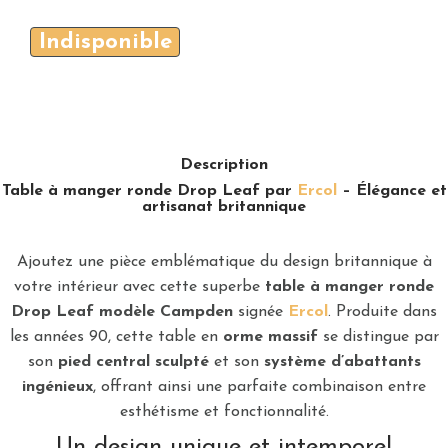
Indisponible
Description
Table à manger ronde Drop Leaf par
Ercol
– Élégance et
artisanat britannique
Ajoutez une pièce emblématique du design britannique à
votre intérieur avec cette superbe
table à manger ronde
Drop Leaf modèle Campden
signée
Ercol
. Produite dans
les années 90, cette table en
orme massif
se distingue par
son
pied central sculpté
et son
système d’abattants
ingénieux
, offrant ainsi une parfaite combinaison entre
esthétisme et fonctionnalité.
Un design unique et intemporel