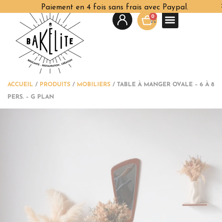
Paiement en 4 fois sans frais avec Paypal.
0
ACCUEIL
/
PRODUITS
/
MOBILIERS
/
TABLE À MANGER OVALE – 6 À 8
PERS. – G PLAN