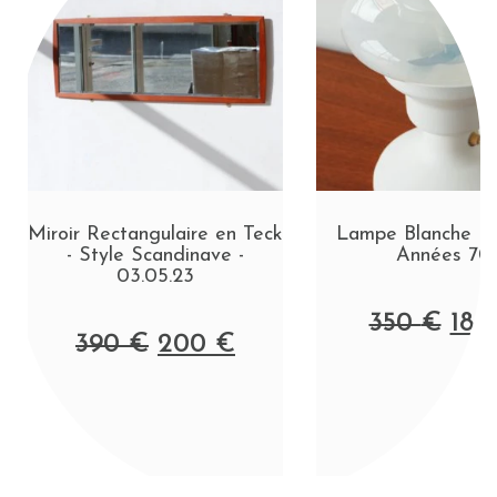
Miroir Rectangulaire en Teck
Lampe Blanche De
- Style Scandinave -
Années 70
03.05.23
350
€
18
390
€
200
€