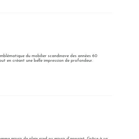
 emblématique du mobilier scandinave des années 60
out en créant une belle impression de profondeur.
comme miroir de plein pied ou miroir d’appoint. Grâce à sa