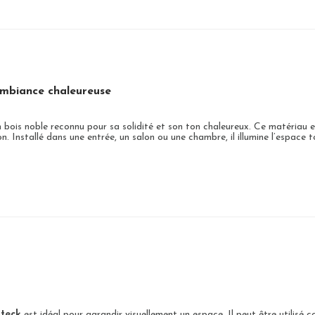
ambiance chaleureuse
n bois noble reconnu pour sa solidité et son ton chaleureux. Ce matériau
 Installé dans une entrée, un salon ou une chambre, il illumine l’espace t
 teck
est idéal pour agrandir visuellement un espace. Il peut être utilisé 