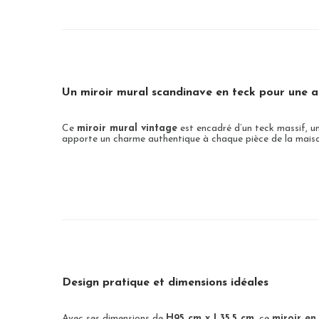
Un miroir mural scandinave en teck pour une 
Ce
miroir mural vintage
est encadré d’un teck massif, u
apporte un charme authentique à chaque pièce de la maison.
Design pratique et dimensions idéales
Avec ses dimensions de
H95 cm x L35,5 cm
, ce
miroir en