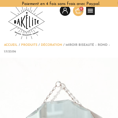
Paiement en 4 fois sans frais avec Paypal.
0
ACCUEIL
/
PRODUITS
/
DÉCORATION
/
MIROIR BISEAUTÉ – ROND –
1.11.23.06