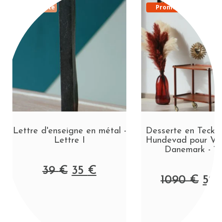
Nouveauté
Promo
Lettre d'enseigne en métal -
Desserte en Teck p
Lettre I
Hundevad pour Va
Danemark - 1
39
€
35
€
1090
€
52