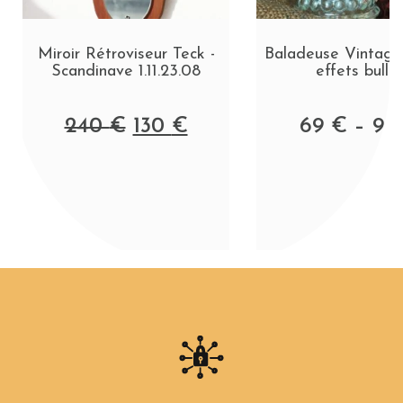
Miroir Rétroviseur Teck -
Baladeuse Vintage 
Scandinave 1.11.23.08
effets bulle
240
€
130
€
69
€
–
9