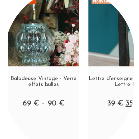
Promo
Nouveauté
Baladeuse Vintage - Verre
Lettre d'enseigne e
effets bulles
Lettre I
69
€
–
90
€
39
€
35