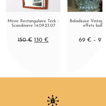
Miroir Rectangulaire Teck -
Baladeuse Vintage 
Scandinave 14.09.23.07
effets bulle
150
€
130
€
69
€
–
9