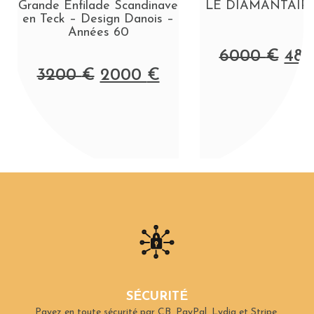
Grande Enfilade Scandinave
LE DIAMANTAIRE 
en Teck – Design Danois –
Années 60
6000
€
48
3200
€
2000
€
SÉCURITÉ
Payez en toute sécurité par CB, PayPal, Lydia et Stripe.